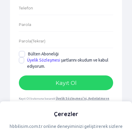
Bülten Aboneliği
Üyelik Sözleşmesi
şartlarını okudum ve kabul
ediyorum.
Kayıt Ol butonuna basarak
Üyelik Sözleşmesi’ni, Aydınlatma ve
Rıza Metni’ni,
Gizlilik ve Çerez Politikası’nı
okuduğunuzu ve
kabul ettiğinizi onaylıyorsunuz.
Çerezler
Bir hesabınız var mı?
Giriş Yapın
hbbilisim.com.tr online deneyiminizi geliştirerek sizlere