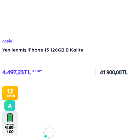
Apple
Yenilenmiş iPhone 15 128GB B Kalite
4.497,23TL
X 12AY
41.900,00TL
12
Taksit
A
Pil Sağlığı
%85-
100