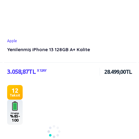
Apple
Yenilenmiş iPhone 13 128GB A+ Kalite
3.058,87TL
X 12AY
28.499,00TL
12
Taksit
Pil Sağlığı
%85-
100