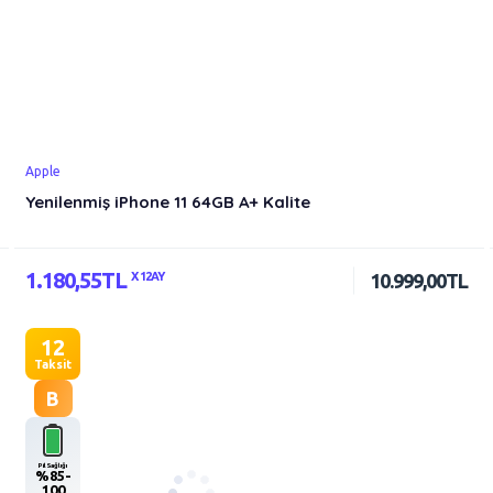
Apple
Yenilenmiş iPhone 11 64GB A+ Kalite
1.180,55TL
X 12AY
10.999,00TL
12
Taksit
B
Pil Sağlığı
%85-
100