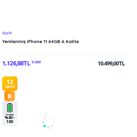
Apple
Yenilenmiş iPhone 11 64GB A Kalite
1.126,88TL
X 12AY
10.499,00TL
12
Taksit
B
Pil Sağlığı
%85-
100