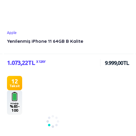
Apple
Yenilenmiş iPhone 11 64GB B Kalite
1.073,22TL
X 12AY
9.999,00TL
12
Taksit
Pil Sağlığı
%85-
100