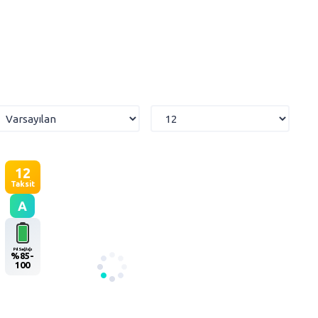
12
Taksit
A
Pil Sağlığı
%85-
100