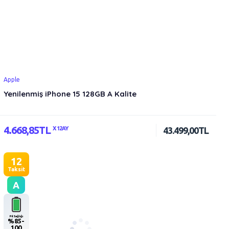
Apple
Yenilenmiş iPhone 15 128GB A Kalite
4.668,85TL
X 12AY
43.499,00TL
12
Taksit
A
Pil Sağlığı
%85-
100