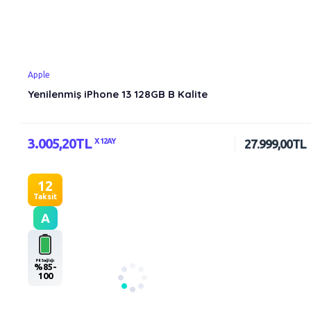
Apple
Yenilenmiş iPhone 13 128GB B Kalite
3.005,20TL
X 12AY
27.999,00TL
12
Taksit
A
Pil Sağlığı
%85-
100