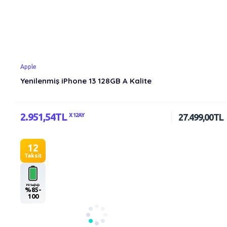
Apple
Yenilenmiş iPhone 13 128GB A Kalite
2.951,54TL
X 12AY
27.499,00TL
12
Taksit
Pil Sağlığı
%85-
100