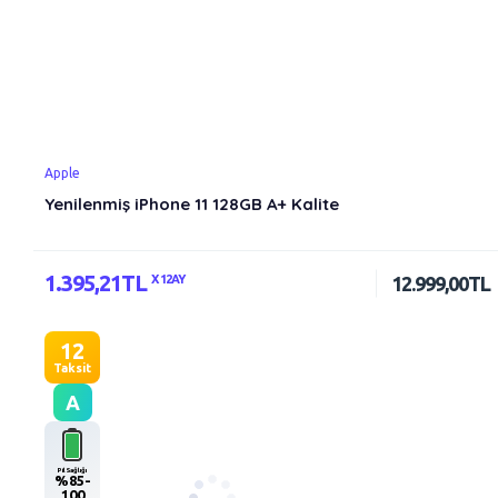
Apple
Yenilenmiş iPhone 11 128GB A+ Kalite
1.395,21TL
X 12AY
12.999,00TL
12
Taksit
A
Pil Sağlığı
%85-
100