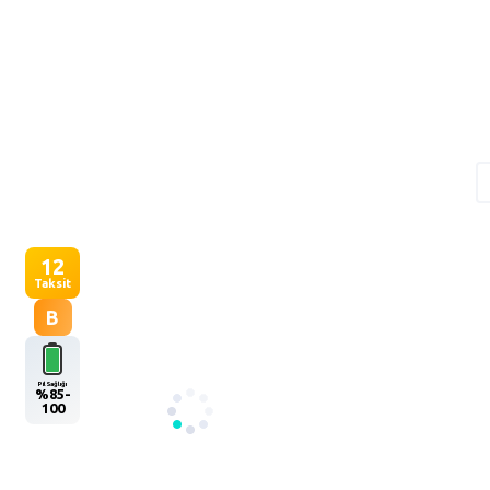
12
Taksit
B
Pil Sağlığı
%85-
100