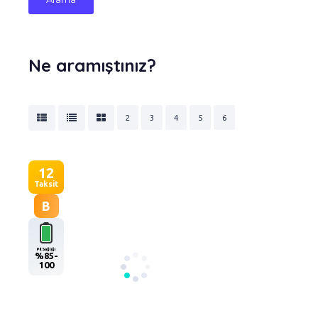
Ne aramıştınız?
2
3
4
5
6
12
Taksit
B
Pil Sağlığı
%85-
100