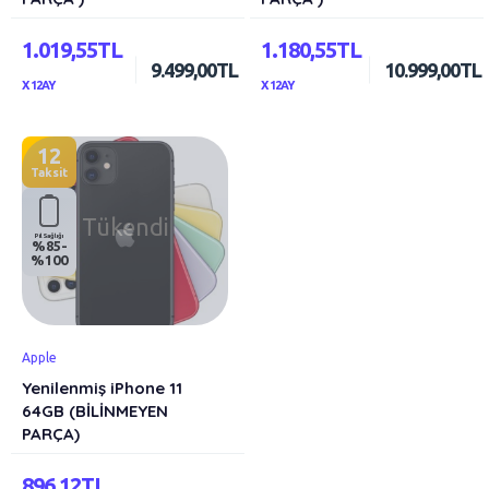
1.019,55TL
1.180,55TL
9.499,00TL
10.999,00TL
X 12AY
X 12AY
12
Taksit
Tükendi
Pil Sağlığı
%85-
%100
Apple
Yenilenmiş iPhone 11
64GB (BİLİNMEYEN
PARÇA)
896,12TL