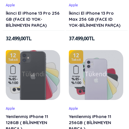
Apple
Apple
İkinci El iPhone 13 Pro 256
İkinci El iPhone 13 Pro
GB (FACE ID YOK-
Max 256 GB (FACE ID
BİLİNMEYEN PARÇA)
YOK-BİLİNMEYEN PARÇA)
32.499,00TL
37.499,00TL
12
12
Taksit
Taksit
Tükendi
Tükendi
Pil Sağlığı
Pil Sağlığı
%85-
%85-
%100
%100
Apple
Apple
Yenilenmiş iPhone 11
Yenilenmiş iPhone 11
128GB ( BİLİNMEYEN
256GB ( BİLİNMEYEN
PARÇA )
PARÇA )