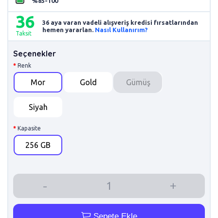
%85-100
36
36 aya varan vadeli alışveriş kredisi fırsatlarından
hemen yararlan.
Nasıl Kullanırım?
Taksit
Seçenekler
Renk
Mor
Gold
Gümüş
Siyah
Kapasite
256 GB
Sepete Ekle