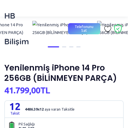
HB
Telefonunu
Sat
Bilişim
Yenilenmiş iPhone 14 Pro
256GB (BİLİNMEYEN PARÇA)
41.799,00TL
12
4486.39x12
aya varan Taksitle
Taksit
Pil Sağlığı