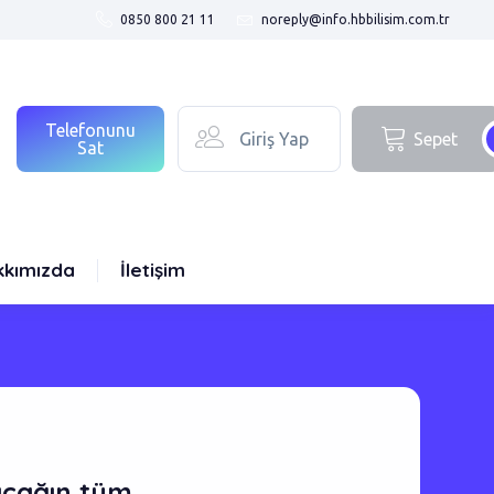
0850 800 21 11
noreply@info.hbbilisim.com.tr
Telefonunu
Giriş Yap
Sepet
Sat
kkımızda
İletişim
acağın tüm