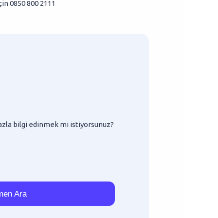
için
0850 800 2111
azla bilgi edinmek mi istiyorsunuz?
en Ara