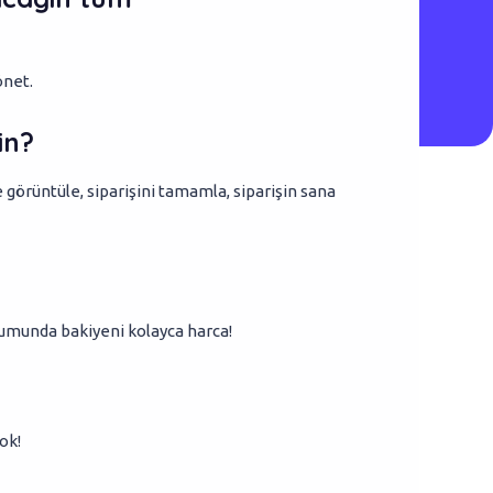
önet.
in?
görüntüle, siparişini tamamla, siparişin sana
urumunda bakiyeni kolayca harca!
ok!