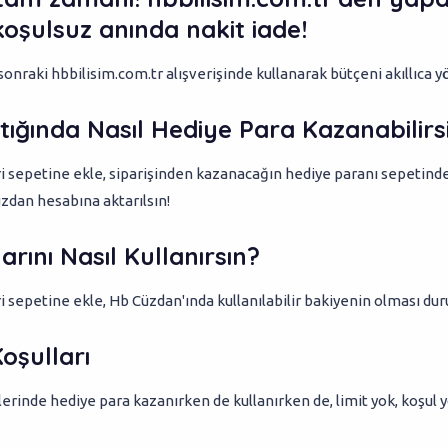
, koşulsuz anında nakit iade!
 sonraki hbbilisim.com.tr alışverişinde kullanarak bütçeni akıllıca y
ptığında Nasıl Hediye Para Kazanabilirs
i sepetine ekle, siparişinden kazanacağın hediye paranı sepetinde 
zdan hesabına aktarılsın!
rını Nasıl Kullanırsın?
ri sepetine ekle, Hb Cüzdan'ında kullanılabilir bakiyenin olması d
oşulları
erinde hediye para kazanırken de kullanırken de, limit yok, koşul y