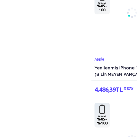
Pil Sağlığı
%85-
100
Apple
Yenilenmiş iPhone 
(BİLİNMEYEN PARÇ
4.486,39TL
X 12AY
Pil Sağlığı
%85-
%100