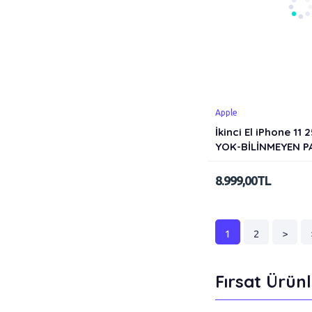
Apple
İkinci El iPhone 11
YOK-BİLİNMEYEN P
8.999,00TL
1
2
>
Fırsat Ürünl