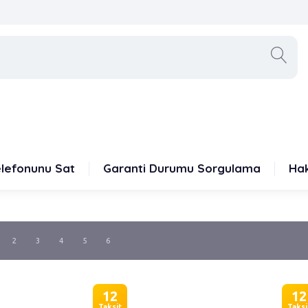
elefonunu Sat
Garanti Durumu Sorgulama
Ha
2
3
4
5
6
12
12
Taksit
Taksi