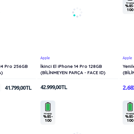
Pil Sağlığı
%85
100
Apple
Apple
14 Pro 256GB
İkinci El iPhone 14 Pro 128GB
Yenil
A)
(BİLİNMEYEN PARÇA - FACE ID)
(BİL
42.999,00TL
2.6
41.799,00TL
Pil Sağlığı
Pil Sağlığı
%85-
%85
100
100