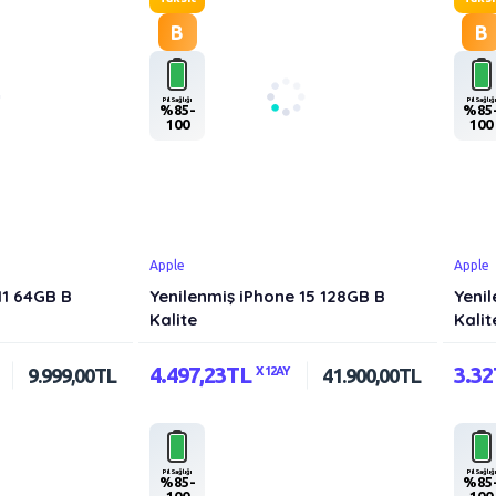
B
B
Pil Sağlığı
Pil Sağlığı
%85-
%85
100
100
Apple
Apple
11 64GB B
Yenilenmiş iPhone 15 128GB B
Yenil
Kalite
Kalit
4.497,23TL
3.3
9.999,00TL
X 12AY
41.900,00TL
Pil Sağlığı
Pil Sağlığı
%85-
%85
100
100