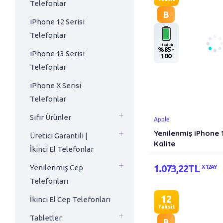
Telefonlar
B
iPhone 12 Serisi
Telefonlar
Pil Sağlığı
%85-
iPhone 13 Serisi
100
Telefonlar
iPhone X Serisi
Telefonlar
Sıfır Ürünler
Apple
Yenilenmiş iPhone 
Üretici Garantili |
Kalite
İkinci El Telefonlar
1.073,22TL
Yenilenmiş Cep
X 12AY
Telefonları
12
İkinci El Cep Telefonları
Taksit
Tabletler
B