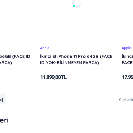
Apple
Apple
 256GB (FACE ID
İkinci El iPhone 11 Pro 64GB (FACE
İkinc
ARÇA)
ID YOK-BİLİNMEYEN PARÇA)
FACE
11.899,00TL
17.9
>|
Gösteril
eri