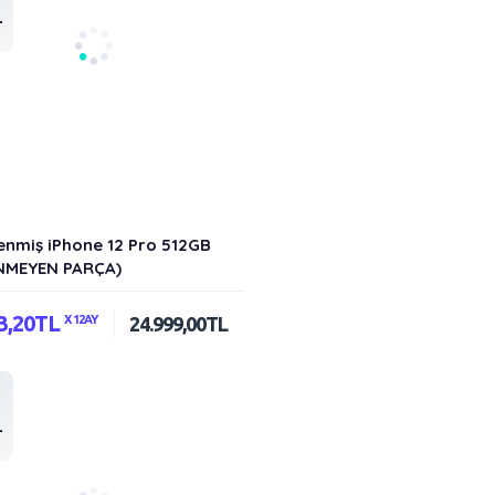
-
enmiş iPhone 12 Pro 512GB
İNMEYEN PARÇA)
83,20TL
X 12AY
24.999,00TL
-