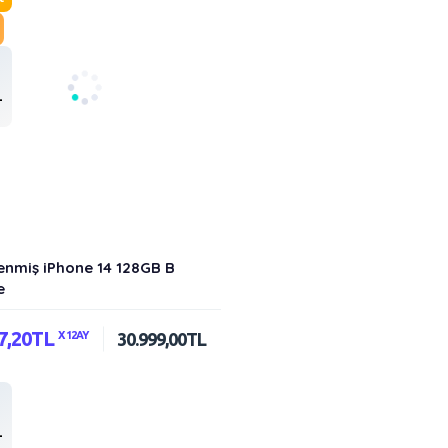
-
enmiş iPhone 14 128GB B
e
27,20TL
X 12AY
30.999,00TL
-