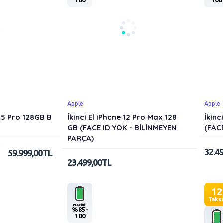
Apple
Apple
15 Pro 128GB B
İkinci El iPhone 12 Pro Max 128
İkinc
GB (FACE ID YOK - BİLİNMEYEN
(FAC
PARÇA)
32.4
59.999,00TL
23.499,00TL
12
Taksi
Pil Sağlığı
%85-
100