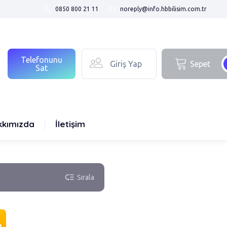
0850 800 21 11
noreply@info.hbbilisim.com.tr
Telefonunu
Giriş Yap
Sepet
Sat
kkımızda
İletişim
low_priority
Sırala
t