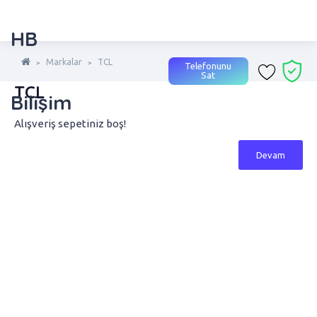
HB
Markalar
TCL
Telefonunu
Sat
TCL
Bilişim
Alışveriş sepetiniz boş!
Devam