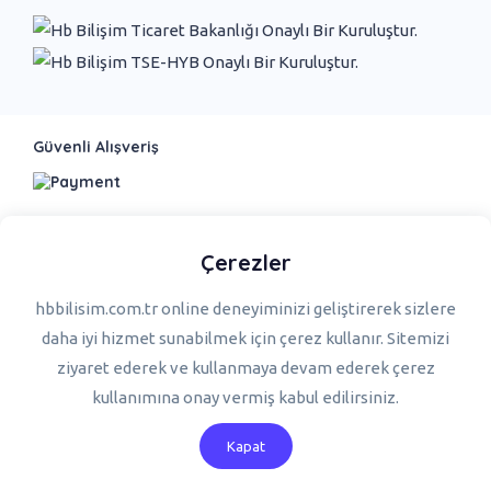
Güvenli Alışveriş
Bizi Takip Edin
Çerezler
hbbilisim.com.tr online deneyiminizi geliştirerek sizlere
daha iyi hizmet sunabilmek için çerez kullanır. Sitemizi
ziyaret ederek ve kullanmaya devam ederek çerez
© Copyright 2022 Hb Bilişim. Design & Development
kullanımına onay vermiş kabul edilirsiniz.
ctrlplus | digital agency
V : 9.6
Kapat
0
Keşfet
Menü
Sepetim
He