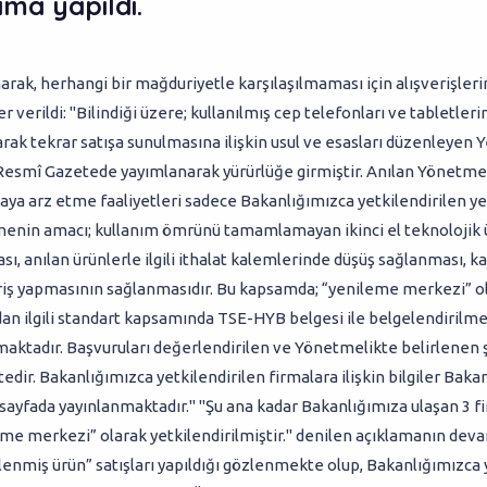
ma yapıldı.
narak, herhangi bir mağduriyetle karşılaşılmaması için alışverişler
r verildi: "Bilindiği üzere; kullanılmış cep telefonları ve tabletleri
larak tekrar satışa sunulmasına ilişkin usul ve esasları düzenleyen
ı Resmî Gazetede yayımlanarak yürürlüğe girmiştir. Anılan Yönetme
aya arz etme faaliyetleri sadece Bakanlığımızca yetkilendirilen 
menin amacı; kullanım ömrünü tamamlamayan ikinci el teknolojik 
sı, anılan ürünlerle ilgili ithalat kalemlerinde düşüş sağlanması, ka
ışveriş yapmasının sağlanmasıdır. Bu kapsamda; “yenileme merkezi” 
ndan ilgili standart kapsamında TSE-HYB belgesi ile belgelendirilm
ktadır. Başvuruları değerlendirilen ve Yönetmelikte belirlenen ş
dir. Bakanlığımızca yetkilendirilen firmalara ilişkin bilgiler Baka
sli sayfada yayınlanmaktadır." "Şu ana kadar Bakanlığımıza ulaşan 3
me merkezi” olarak yetkilendirilmiştir." denilen açıklamanın devam
nilenmiş ürün” satışları yapıldığı gözlenmekte olup, Bakanlığımızc