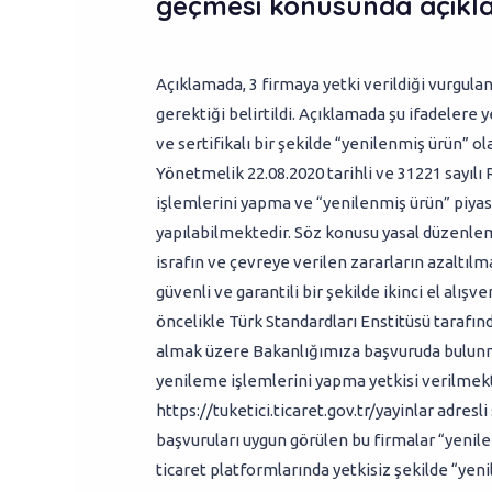
geçmesi konusunda açıkla
Açıklamada, 3 firmaya yetki verildiği vurgula
gerektiği belirtildi. Açıklamada şu ifadelere ye
ve sertifikalı bir şekilde “yenilenmiş ürün” o
Yönetmelik 22.08.2020 tarihli ve 31221 sayıl
işlemlerini yapma ve “yenilenmiş ürün” piyas
yapılabilmektedir. Söz konusu yasal düzenle
israfın ve çevreye verilen zararların azaltılma
güvenli ve garantili bir şekilde ikinci el al
öncelikle Türk Standardları Enstitüsü tarafı
almak üzere Bakanlığımıza başvuruda bulunma
yenileme işlemlerini yapma yetkisi verilmekte
https://tuketici.ticaret.gov.tr/yayinlar adre
başvuruları uygun görülen bu firmalar “yenile
ticaret platformlarında yetkisiz şekilde “ye