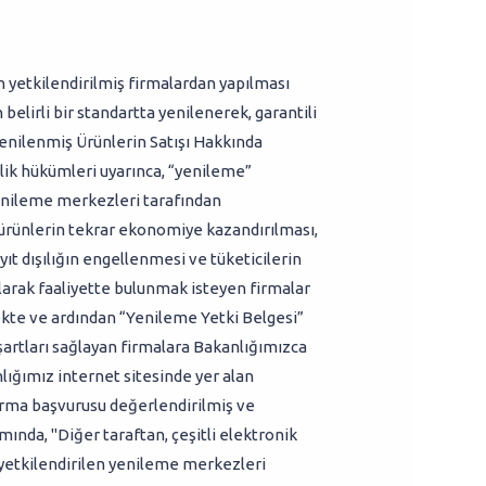
in yetkilendirilmiş firmalardan yapılması
n belirli bir standartta yenilenerek, garantili
 Yenilenmiş Ürünlerin Satışı Hakkında
lik hükümleri uyarınca, “yenileme”
yenileme merkezleri tarafından
ürünlerin tekrar ekonomiye kazandırılması,
yıt dışılığın engellenmesi ve tüketicilerin
olarak faaliyette bulunmak isteyen firmalar
ekte ve ardından “Yenileme Yetki Belgesi”
artları sağlayan firmalara Bakanlığımızca
nlığımız internet sitesinde yer alan
 firma başvurusu değerlendirilmiş ve
ında, "Diğer taraftan, çeşitli elektronik
a yetkilendirilen yenileme merkezleri