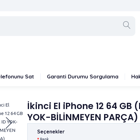
D YOK-BİLİNMEYEN PARÇA)
elefonunu Sat
Garanti Durumu Sorgulama
Ha
İkinci El iPhone 12 64 GB 
YOK-BİLİNMEYEN PARÇA)
Seçenekler
Renk