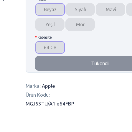
Beyaz
Siyah
Mavi
Yeşil
Mor
Kapasite
64 GB
Tükendi
Marka:
Apple
Ürün Kodu:
MGJ63TU/A1ie64FBP