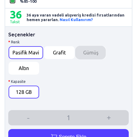
%85-100
36
36 aya varan vadeli alışveriş kredisi fırsatlarından
hemen yararlan.
Nasıl Kullanırım?
Taksit
Seçenekler
Renk
Pasifik Mavi
Grafit
Gümüş
Altın
Kapasite
128 GB
Sepete Ekle