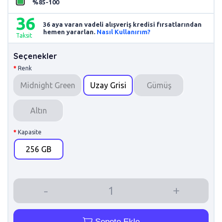
%85-100
36
36 aya varan vadeli alışveriş kredisi fırsatlarından
hemen yararlan.
Nasıl Kullanırım?
Taksit
Seçenekler
Renk
Midnight Green
Uzay Grisi
Gümüş
Altın
Kapasite
256 GB
Sepete Ekle