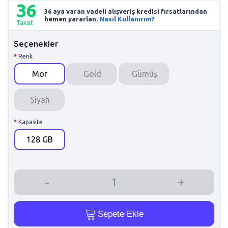
36
36 aya varan vadeli alışveriş kredisi fırsatlarından
hemen yararlan.
Nasıl Kullanırım?
Taksit
Seçenekler
Renk
Mor
Gold
Gümüş
Siyah
Kapasite
128 GB
Sepete Ekle