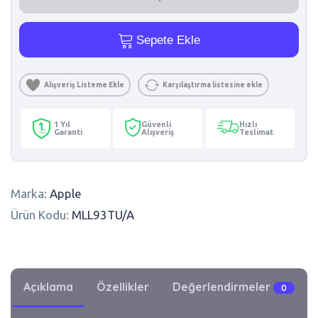
Sepete Ekle
Alışveriş Listeme Ekle
Karşılaştırma listesine ekle
1 Yıl
Güvenli
Hızlı
Garanti
Alışveriş
Teslimat
Marka:
Apple
Ürün Kodu:
MLL93TU/A
Açıklama
Özellikler
Değerlendirmeler
0