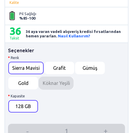
Kalite
Pil Sağlığı
%85-100
36
36 aya varan vadeli alışveriş kredisi fırsatlarından
hemen yararlan.
Nasıl Kullanırım?
Taksit
Seçenekler
Renk
Sierra Mavisi
Grafit
Gümüş
Gold
Köknar Yeşili
Kapasite
128 GB