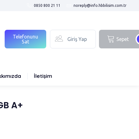
0850 800 21 11
noreply@info.hbbilisim.com.tr
Telefonunu
Giriş Yap
Sepet
Sat
kkımızda
İletişim
GB A+