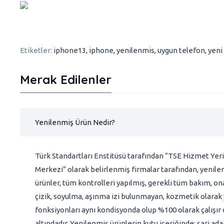
Etiketler:
iphone13
,
iphone
,
yenilenmis
,
uygun telefon
,
yeni 
Merak Edilenler
Yenilenmiş Ürün Nedir?
Türk Standartları Enstitüsü tarafından “TSE Hizmet Yeri
Merkezi” olarak belirlenmiş firmalar tarafından, yenilem
ürünler, tüm kontrolleri yapılmış, gerekli tüm bakım, on
çizik, soyulma, aşınma izi bulunmayan, kozmetik olarak ye
fonksiyonları aynı kondisyonda olup %100 olarak çalışır
altındadır. Yenilenmiş ürünlerin kutu içeriğinde: şarj ad