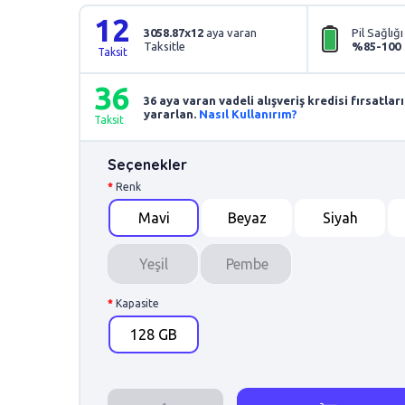
12
3058.87x12
aya varan
Pil Sağlığı
Taksitle
%85-100
Taksit
36
36 aya varan vadeli alışveriş kredisi fırsatl
yararlan.
Nasıl Kullanırım?
Taksit
Seçenekler
Renk
Mavi
Beyaz
Siyah
Yeşil
Pembe
Kapasite
128 GB