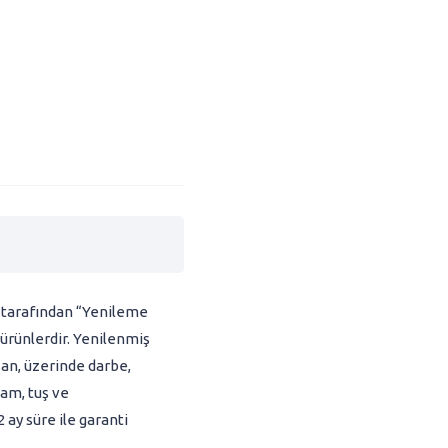
ı tarafından “Yenileme
 ürünlerdir. Yenilenmiş
şan, üzerinde darbe,
sam, tuş ve
ay süre ile garanti