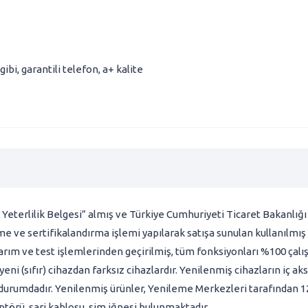
gibi
,
garantili telefon
,
a+ kalite
 Yeterlilik Belgesi” almış ve Türkiye Cumhuriyeti Ticaret Bakanlığ
e ve sertifikalandırma işlemi yapılarak satışa sunulan kullanılmış
arım ve test işlemlerinden geçirilmiş, tüm fonksiyonları %100 çalı
ni (sıfır) cihazdan farksız cihazlardır. Yenilenmiş cihazların iç ak
 durumdadır. Yenilenmiş ürünler, Yenileme Merkezleri tarafından 12 
aptörü, şarj kablosu, sim iğnesi bulunmaktadır.