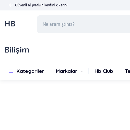
Güvenli alışverişin keyfini çıkarın!
HB
Bilişim
Yenilenmiş iPhone 13 128GB A+ Kalite
Kategoriler
Markalar
Hb Club
T