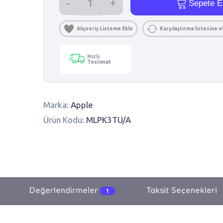
Sepete E
Alışveriş Listeme Ekle
Karşılaştırma listesine e
Hızlı
Teslimat
Marka:
Apple
Ürün Kodu:
MLPK3TU/A
Değerlendirmeler
Taksit Seçenekleri
1