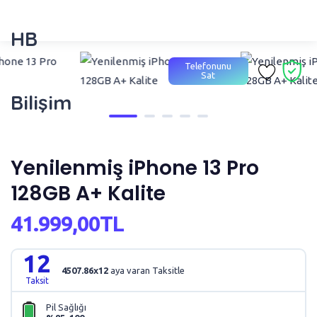
HB
Telefonunu
Sat
Bilişim
Yenilenmiş iPhone 13 Pro
128GB A+ Kalite
41.999,00TL
12
4507.86x12
aya varan Taksitle
Taksit
Pil Sağlığı