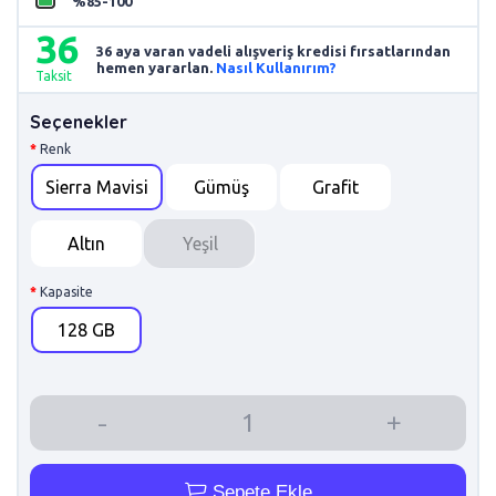
%85-100
36
36 aya varan vadeli alışveriş kredisi fırsatlarından
hemen yararlan.
Nasıl Kullanırım?
Taksit
Seçenekler
Renk
Sierra Mavisi
Gümüş
Grafit
Altın
Yeşil
Kapasite
128 GB
Sepete Ekle