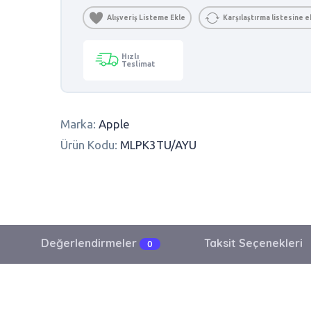
Alışveriş Listeme Ekle
Karşılaştırma listesine e
Hızlı
Teslimat
Marka:
Apple
Ürün Kodu:
MLPK3TU/AYU
Değerlendirmeler
Taksit Seçenekleri
0