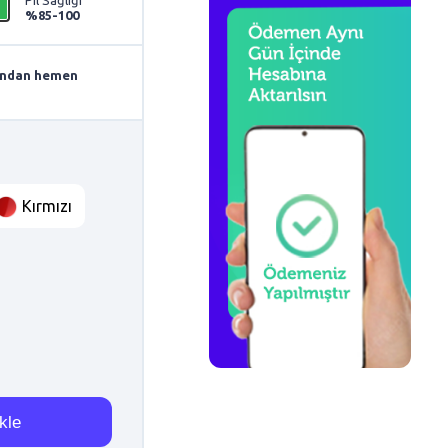
%85-100
arından hemen
Kırmızı
kle