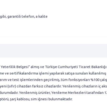
gibi
,
garantili telefon
,
a kalite
 Yeterlilik Belgesi” almış ve Türkiye Cumhuriyeti Ticaret Bakanlığ
e ve sertifikalandırma işlemi yapılarak satışa sunulan kullanılmış
arım ve test işlemlerinden geçirilmiş, tüm fonksiyonları %100 çalı
ni (sıfır) cihazdan farksız cihazlardır. Yenilenmiş cihazların iç ak
 durumdadır. Yenilenmiş ürünler, Yenileme Merkezleri tarafından 12 
aptörü, şarj kablosu, sim iğnesi bulunmaktadır.