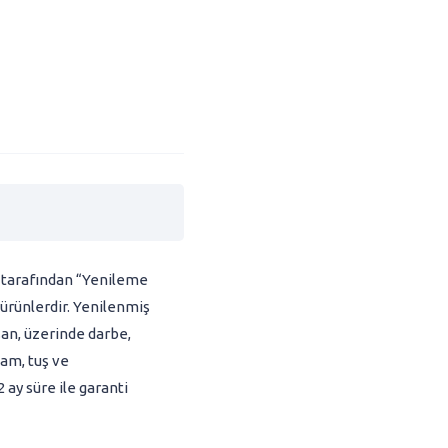
ı tarafından “Yenileme
 ürünlerdir. Yenilenmiş
şan, üzerinde darbe,
sam, tuş ve
ay süre ile garanti