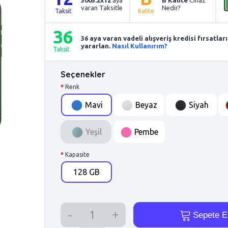
varan Taksitle
Nedir?
Taksit
Kalite
36
36 aya varan vadeli alışveriş kredisi fırsatl
yararlan.
Nasıl Kullanırım?
Taksit
Seçenekler
Renk
Mavi
Beyaz
Siyah
Yeşil
Pembe
Kapasite
128 GB
Sepete E