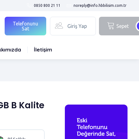
0850 800 21 11
noreply@info.hbbilisim.com.tr
Telefonunu
Giriş Yap
Sepet
Sat
kkımızda
İletişim
B B Kalite
Pil Sağlığı