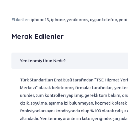
Etiketler:
iphone13
,
iphone
,
yenilenmis
,
uygun telefon
,
yeni 
Merak Edilenler
Yenilenmiş Ürün Nedir?
Türk Standartları Enstitüsü tarafından “TSE Hizmet Yeri
Merkezi” olarak belirlenmiş firmalar tarafından, yenilem
ürünler, tüm kontrolleri yapılmış, gerekli tüm bakım, on
çizik, soyulma, aşınma izi bulunmayan, kozmetik olarak ye
fonksiyonları aynı kondisyonda olup %100 olarak çalışır
altındadır. Yenilenmiş ürünlerin kutu içeriğinde: şarj ad