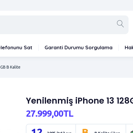
elefonunu Sat
Garanti Durumu Sorgulama
Ha
GB B Kalite
Yenilenmiş iPhone 13 128G
27.999,00TL
12
B
3005.2x12
aya
B Kalite
Cihaz